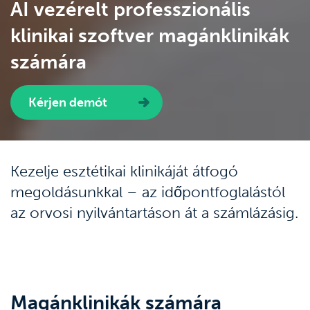
AI vezérelt professzionális
klinikai szoftver magánklinikák
számára
Kérjen demót
Kezelje esztétikai klinikáját átfogó
megoldásunkkal – az időpontfoglalástól
az orvosi nyilvántartáson át a számlázásig.
Magánklinikák számára